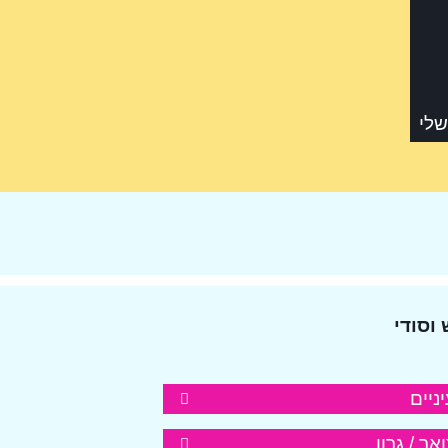
שלי
וסודי
יניים
אר / גרון