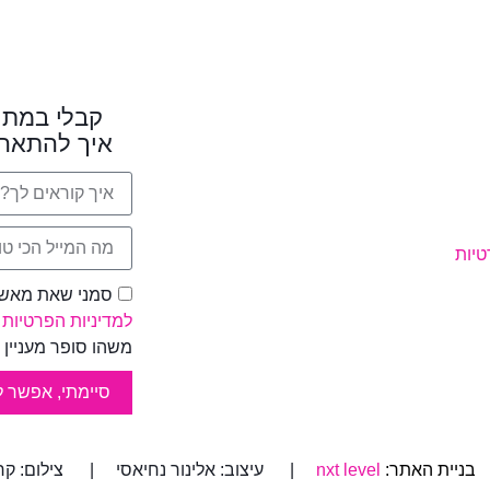
קבלי במתנ
איך להתאהב
טיות
סמני שאת מאשרת
למדיניות הפרטיות
א
משהו סופר מעניין 
סיימתי, אפשר 
nxt level
| עיצוב: אלינור נחיאסי | צילום: קרן